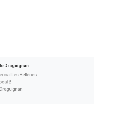
de Draguignan
cial Les Hellènes
ocal B
Draguignan