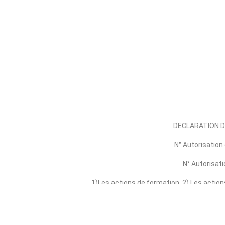
DECLARATION D'
N° Autorisatio
N° Autorisat
1)Les actions de formation, 2) Les action