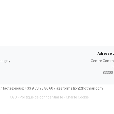
Adresse 
ssigny
Centre Commer
L
83300 
ntactez-nous: +33 9 70 93 86 60 / azsformation@hotmail.com
CGU
-
Politique de confidentialité
-
Charte Cookie