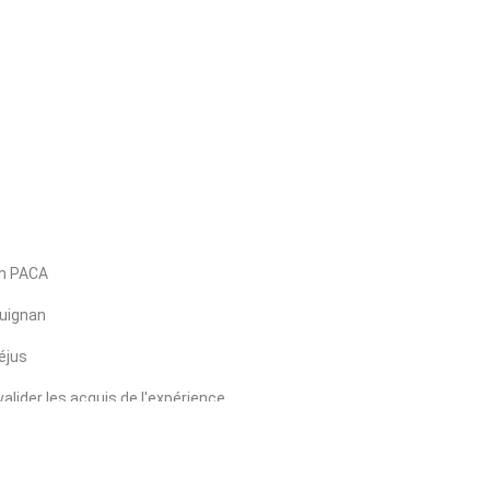
on PACA
uignan
éjus
alider les acquis de l'expérience