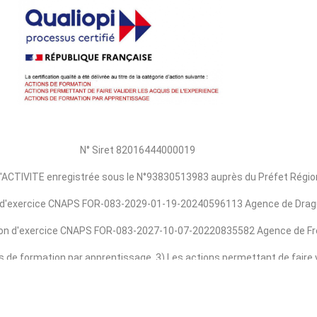
N° Siret 82016444000019
ACTIVITE enregistrée sous le N°93830513983 auprès du Préfet Régi
n d'exercice CNAPS FOR-083-2029-01-19-20240596113 Agence de Drag
ion d'exercice CNAPS FOR-083-2027-10-07-20220835582 Agence de Fr
s de formation par apprentissage, 3) Les actions permettant de faire v