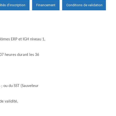
tés d'inscription
Financement
Conditions de validation
plômes ERP et IGH niveau 1,
07 heures durant les 36
 ; ou du SST (Sauveteur
e validité,